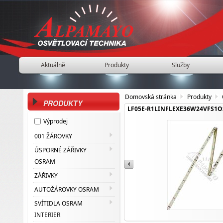
Aktuálně
Produkty
Služby
Domovská stránka
Produkty
PRODUKTY
LF05E-R1LINFLEXE36W24VFS1
Výprodej
001 ŽÁROVKY
ÚSPORNÉ ZÁŘIVKY
OSRAM
ZÁŘIVKY
AUTOŽÁROVKY OSRAM
SVÍTIDLA OSRAM
INTERIER