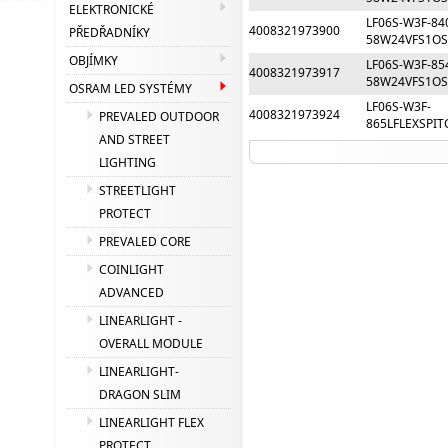
ELEKTRONICKÉ
LF06S-W3F-84
4008321973900
PŘEDŘADNÍKY
58W24VFS1O
OBJÍMKY
LF06S-W3F-85
4008321973917
58W24VFS1O
OSRAM LED SYSTÉMY
LF06S-W3F-
4008321973924
PREVALED OUTDOOR
865LFLEXSPI
AND STREET
LIGHTING
STREETLIGHT
PROTECT
PREVALED CORE
COINLIGHT
ADVANCED
LINEARLIGHT -
OVERALL MODULE
LINEARLIGHT-
DRAGON SLIM
LINEARLIGHT FLEX
PROTECT