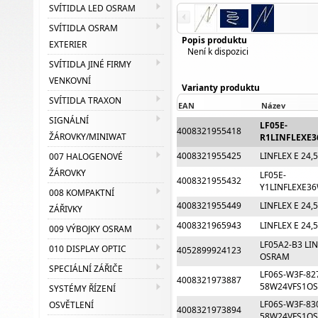
SVÍTIDLA LED OSRAM
SVÍTIDLA OSRAM
Popis produktu
EXTERIER
Není k dispozici
SVÍTIDLA JINÉ FIRMY
VENKOVNÍ
Varianty produktu
SVÍTIDLA TRAXON
EAN
Název
SIGNÁLNÍ
LF05E-
4008321955418
ŽÁROVKY/MINIWAT
R1LINFLEXE
4008321955425
LINFLEX E 24
007 HALOGENOVÉ
ŽÁROVKY
LF05E-
4008321955432
Y1LINFLEXE3
008 KOMPAKTNÍ
4008321955449
LINFLEX E 24
ZÁŘIVKY
4008321965943
LINFLEX E 24
009 VÝBOJKY OSRAM
LF05A2-B3 LIN
010 DISPLAY OPTIC
4052899924123
OSRAM
SPECIÁLNÍ ZÁŘIČE
LF06S-W3F-82
4008321973887
58W24VFS1O
SYSTÉMY ŘÍZENÍ
LF06S-W3F-83
OSVĚTLENÍ
4008321973894
58W24VFS1O