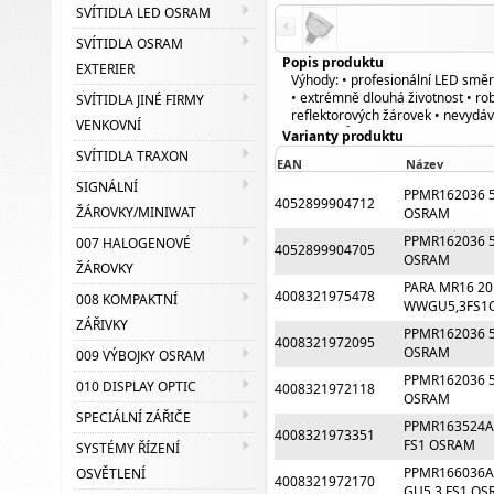
SVÍTIDLA LED OSRAM
SVÍTIDLA OSRAM
Popis produktu
EXTERIER
Výhody: • profesionální LED směr
• extrémně dlouhá životnost • rob
SVÍTIDLA JINÉ FIRMY
reflektorových žárovek • nevydáv
VENKOVNÍ
předmětů, citlivých na teplo, jako
Varianty produktu
reflektorová svítidla • životnost
SVÍTIDLA TRAXON
EAN
Název
rtuť
SIGNÁLNÍ
PPMR162036 5
4052899904712
ŽÁROVKY/MINIWAT
OSRAM
PPMR162036 5
007 HALOGENOVÉ
4052899904705
OSRAM
ŽÁROVKY
PARA MR16 20
4008321975478
008 KOMPAKTNÍ
WWGU5,3FS1
ZÁŘIVKY
PPMR162036 5
4008321972095
OSRAM
009 VÝBOJKY OSRAM
PPMR162036 5
010 DISPLAY OPTIC
4008321972118
OSRAM
SPECIÁLNÍ ZÁŘIČE
PPMR163524A
4008321973351
FS1 OSRAM
SYSTÉMY ŘÍZENÍ
PPMR166036A
OSVĚTLENÍ
4008321972170
GU5.3 FS1 O