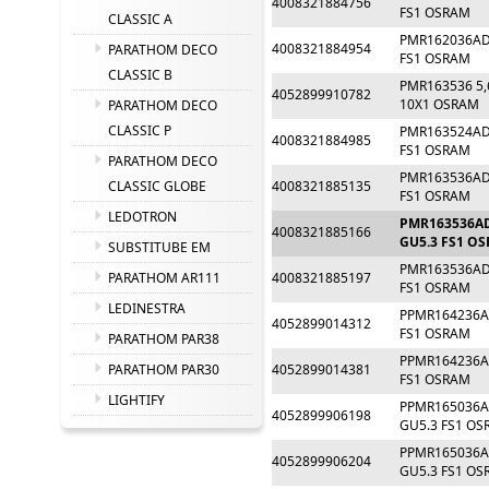
4008321884756
FS1 OSRAM
CLASSIC A
PMR162036AD 
4008321884954
PARATHOM DECO
FS1 OSRAM
CLASSIC B
PMR163536 5,
4052899910782
10X1 OSRAM
PARATHOM DECO
CLASSIC P
PMR163524AD 
4008321884985
FS1 OSRAM
PARATHOM DECO
PMR163536AD 
4008321885135
CLASSIC GLOBE
FS1 OSRAM
LEDOTRON
PMR163536AD
4008321885166
GU5.3 FS1 O
SUBSTITUBE EM
PMR163536AD 
4008321885197
PARATHOM AR111
FS1 OSRAM
LEDINESTRA
PPMR164236A
4052899014312
FS1 OSRAM
PARATHOM PAR38
PPMR164236A
4052899014381
PARATHOM PAR30
FS1 OSRAM
LIGHTIFY
PPMR165036A
4052899906198
GU5.3 FS1 O
PPMR165036A
4052899906204
GU5.3 FS1 O