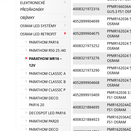
ELEKTRONICKÉ
PPMR166036A
4008321972316
PŘEDŘADNÍKY
GU5.3 FS1 O
OBJÍMKY
PPMR162036 5
4052899904699
OSRAM
OSRAM LED SYSTÉMY
PPMR162024 5
4052899904675
OSRAM LED RETROFIT
OSRAM
PARATHOM PAR16
PPMR162024 5
4008321973252
OSRAM
PARATHOM R50 25 /40
PPMR162024 5
4008321973276
PARATHOM MR16 –
OSRAM
12V
PPMR162024 5
4008321973290
OSRAM
PARATHOM CLASSIC A
PPMR162024 5
PARATHOM CLASSIC B
4052899904668
OSRAM
PARATHOM CLASSIC P
PMR162036 3.
4052899910409
FS1 OSRAM
PARATHOM DECO
PMR162024AD 
PAR16 20
4008321884695
FS1 OSRAM
DECOSPOT LED PAR16
PMR162036AD 
4008321884923
PARATHOM PAR20
FS1 OSRAM
PMR162036AD 
PARATHOM DECO