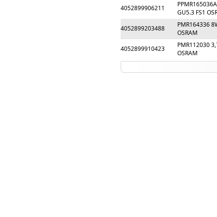
PPMR165036A
4052899906211
GU5.3 FS1 O
PMR164336 8W
4052899203488
OSRAM
PMR112030 3,
4052899910423
OSRAM