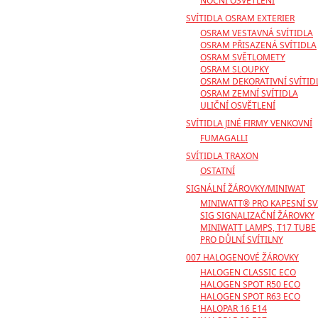
NOČNÍ OSVĚTLENÍ
SVÍTIDLA OSRAM EXTERIER
OSRAM VESTAVNÁ SVÍTIDLA
OSRAM PŘISAZENÁ SVÍTIDLA
OSRAM SVĚTLOMETY
OSRAM SLOUPKY
OSRAM DEKORATIVNÍ SVÍTID
OSRAM ZEMNÍ SVÍTIDLA
ULIČNÍ OSVĚTLENÍ
SVÍTIDLA JINÉ FIRMY VENKOVNÍ
FUMAGALLI
SVÍTIDLA TRAXON
OSTATNÍ
SIGNÁLNÍ ŽÁROVKY/MINIWAT
MINIWATT® PRO KAPESNÍ SV
SIG SIGNALIZAČNÍ ŽÁROVKY
MINIWATT LAMPS, T17 TUBE
PRO DŮLNÍ SVÍTILNY
007 HALOGENOVÉ ŽÁROVKY
HALOGEN CLASSIC ECO
HALOGEN SPOT R50 ECO
HALOGEN SPOT R63 ECO
HALOPAR 16 E14