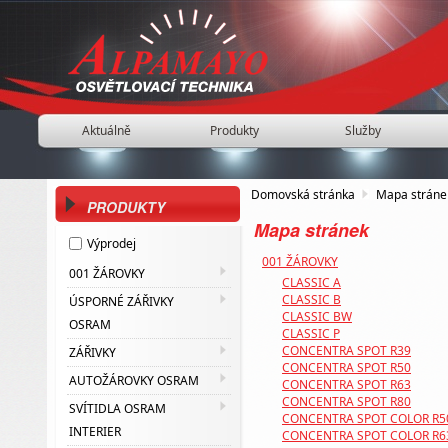
Aktuálně
Produkty
Služby
Domovská stránka
Mapa stráne
PRODUKTY
Mapa stránek
Výprodej
001 ŽÁROVKY
001 ŽÁROVKY
CLASSIC A
CLASSIC B
ÚSPORNÉ ZÁŘIVKY
CLASSIC BW
OSRAM
CLASSIC P
CONCENTRA SPOT R39
ZÁŘIVKY
CONCENTRA SPOT R50
AUTOŽÁROVKY OSRAM
CONCENTRA SPOT R63
CONCENTRA SPOT R80
SVÍTIDLA OSRAM
CONCENTRA SPOT COLOR R5
INTERIER
CONCENTRA SPOT COLOR R6