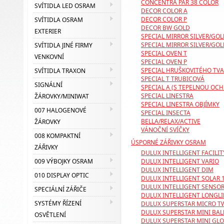
CONCENTRA PAR 38 COLOR
SVÍTIDLA LED OSRAM
DECOR COLOR A
DECOR COLOR P
SVÍTIDLA OSRAM
DECOR BW GOLD
EXTERIER
SPECIAL MIRROR SILVER/GOL
SPECIAL MIRROR SILVER/GOL
SVÍTIDLA JINÉ FIRMY
SPECIAL OVEN T
VENKOVNÍ
SPECIAL OVEN P
SPECIAL HRUŠKOVITÉHO TVA
SVÍTIDLA TRAXON
SPECIAL T TRUBICOVÁ
SIGNÁLNÍ
SPECIAL A (S TEPELNOU OC
SPECIAL LINESTRA
ŽÁROVKY/MINIWAT
SPECIAL LINESTRA OBJÍMKY
007 HALOGENOVÉ
SPECIAL INSECTA
BELLA/RELAX/ACTIVE
ŽÁROVKY
VÁNOČNÍ SVÍČKY
008 KOMPAKTNÍ
ÚSPORNÉ ZÁŘIVKY OSRAM
ZÁŘIVKY
DULUX INTELLIGENT FACILIT
DULUX INTELLIGENT VARIO
009 VÝBOJKY OSRAM
DULUX INTELLIGENT DIM
010 DISPLAY OPTIC
DULUX INTELLIGENT SOLAR 
DULUX INTELLIGENT SENSO
SPECIÁLNÍ ZÁŘIČE
DULUX INTELLIGENT LONGLI
SYSTÉMY ŘÍZENÍ
DULUX SUPERSTAR MICRO T
DULUX SUPERSTAR MINI BAL
OSVĚTLENÍ
DULUX SUPERSTAR MINI GL