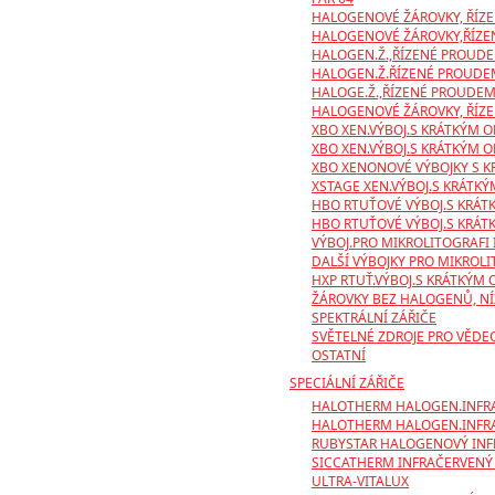
HALOGENOVÉ ŽÁROVKY, ŘÍZ
HALOGENOVÉ ŽÁROVKY,ŘÍZEN
HALOGEN.Ž.,ŘÍZENÉ PROUDEM
HALOGEN.Ž.ŘÍZENÉ PROUDEM
HALOGE.Ž.,ŘÍZENÉ PROUDEM,
HALOGENOVÉ ŽÁROVKY, ŘÍZ
XBO XEN.VÝBOJ.S KRÁTKÝM O
XBO XEN.VÝBOJ.S KRÁTKÝM O
XBO XENONOVÉ VÝBOJKY S 
XSTAGE XEN.VÝBOJ.S KRÁTK
HBO RTUŤOVÉ VÝBOJ.S KRÁTK
HBO RTUŤOVÉ VÝBOJ.S KRÁTK
VÝBOJ.PRO MIKROLITOGRAFI 
DALŠÍ VÝBOJKY PRO MIKROLI
HXP RTUŤ.VÝBOJ.S KRÁTKÝM
ŽÁROVKY BEZ HALOGENŮ, N
SPEKTRÁLNÍ ZÁŘIČE
SVĚTELNÉ ZDROJE PRO VĚDE
OSTATNÍ
SPECIÁLNÍ ZÁŘIČE
HALOTHERM HALOGEN.INFRA.
HALOTHERM HALOGEN.INFRA
RUBYSTAR HALOGENOVÝ INF
SICCATHERM INFRAČERVENÝ 
ULTRA-VITALUX