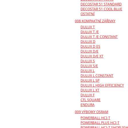
DECOSTAR 51 STANDARD
DECOSTAR 51 COOL BLUE
OSTATNÍ
008 KOMPAKTNÍ ZÁŘIVKY
DULUX T
DULUX T /E
DULUX T /E CONSTANT
DULUX D
DULUX D ES
DULUX D/E
DULUX D/E XT
DULUX S
DULUX S/E
DULUX L
DULUX L CONSTANT
DULUX L SP
DULUX L HIGH EFFICIENCY
DULUX L XT
DULUX F
CFL SQUARE
ENDURA
009 VÝBOJKY OSRAM
POWERBALL HCI-T
POWERBALL PLUS HCI-T
POWERBALL HCI-T SHOPLIG