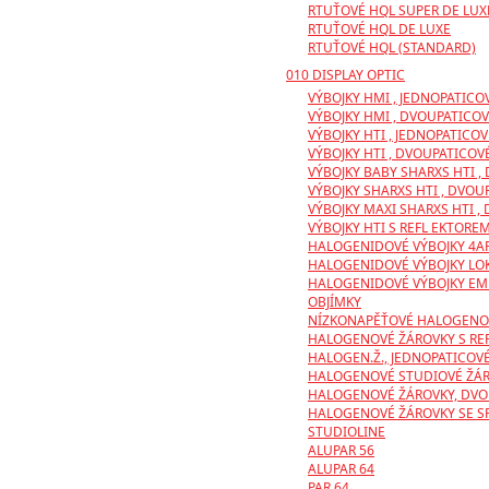
RTUŤOVÉ HQL SUPER DE LUX
RTUŤOVÉ HQL DE LUXE
RTUŤOVÉ HQL (STANDARD)
010 DISPLAY OPTIC
VÝBOJKY HMI , JEDNOPATICO
VÝBOJKY HMI , DVOUPATICO
VÝBOJKY HTI , JEDNOPATICOV
VÝBOJKY HTI , DVOUPATICOV
VÝBOJKY BABY SHARXS HTI ,
VÝBOJKY SHARXS HTI , DVOU
VÝBOJKY MAXI SHARXS HTI ,
VÝBOJKY HTI S REFL EKTORE
HALOGENIDOVÉ VÝBOJKY 4A
HALOGENIDOVÉ VÝBOJKY LOK
HALOGENIDOVÉ VÝBOJKY EMH
OBJÍMKY
NÍZKONAPĚŤOVÉ HALOGENOV
HALOGENOVÉ ŽÁROVKY S RE
HALOGEN.Ž., JEDNOPATICOVÉ
HALOGENOVÉ STUDIOVÉ ŽÁ
HALOGENOVÉ ŽÁROVKY, DVO
HALOGENOVÉ ŽÁROVKY SE SP
STUDIOLINE
ALUPAR 56
ALUPAR 64
PAR 64