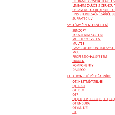
ULTRAMED VYSOKOTLAKÉ UV
LINEÁRNÍ ZÁŘIČE S ČERNOU 
OSRAM DULUX BLUE/BLUE U
HNS STERILIZAČNÍ ZÁŘIČE 
SUPRATEC UV
SYSTÉMY ŘÍZENÍ OSVĚTLENÍ
SENZORY
TOUCH DIM SYSTEM
MULTIECO SYSTEM
MULTI 3
EASY COLOR CONTROL SYST
MCU
PROFESSIONAL SYSTÉM
TRAXON
KOMPONENTY
DALIECO
ELEKTRONICKÉ PŘEDŘADNÍKY
QTI NESTMÍVATELNÉ
QTI DALI
QTI DIM
QTP
QT (FIT, FM, ECCO,FC, FH, FQ )
QT ENDURA
QT (M, T/E)
DT