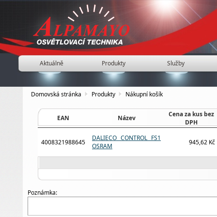
Aktuálně
Produkty
Služby
Domovská stránka
Produkty
Nákupní košík
Cena za kus bez
EAN
Název
DPH
DALIECO CONTROL FS1
4008321988645
945,62 Kč
OSRAM
Poznámka: