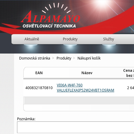
Aktuálně
Produkty
Služby
Domovská stránka
Produkty
Nákupní košík
Cena 
EAN
Název
bez
VI06A-W4F-760
4008321870810
2 6
VALUEFLEXAIP52W24VBT1OSRAM
Poznámka: