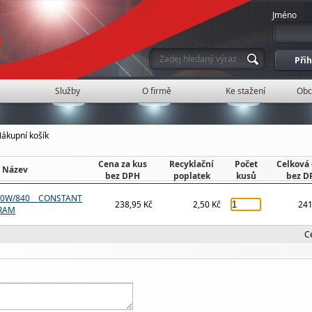
Jméno
Služby
O firmě
Ke stažení
Obc
ákupní košík
Cena za kus
Recyklační
Počet
Celková
Název
bez DPH
poplatek
kusů
bez D
0W/840 CONSTANT
238,95 Kč
2,50 Kč
241
SRAM
C