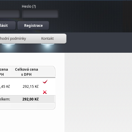
Heslo
(
?
)
hodní podmínky
Kontakt
 cena
Celková cena
PH
s DPH
,45 Kč
292,15 Kč
elkem:
292,00 Kč