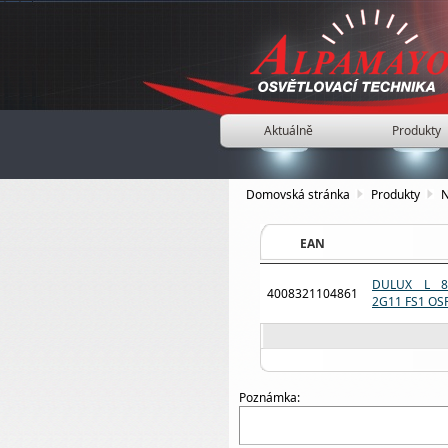
Aktuálně
Produkty
Domovská stránka
Produkty
N
EAN
DULUX L 8
4008321104861
2G11 FS1 O
Poznámka: