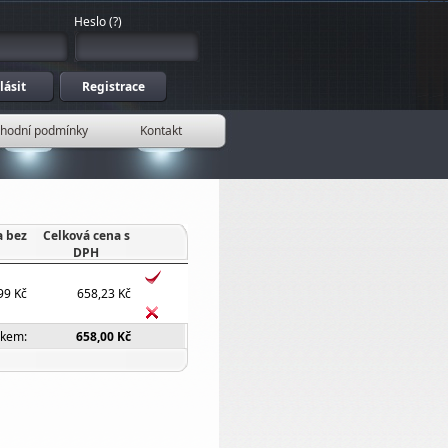
Heslo
(
?
)
hodní podmínky
Kontakt
a bez
Celková cena s
DPH
99 Kč
658,23 Kč
lkem:
658,00 Kč