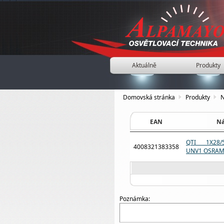
Aktuálně
Produkty
Domovská stránka
Produkty
N
EAN
Ná
QTI 1X28/5
4008321383358
UNV1 OSRA
Poznámka: