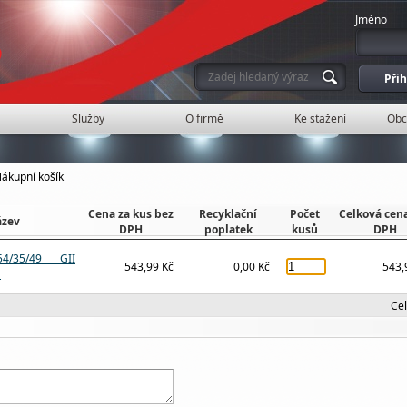
Jméno
Služby
O firmě
Ke stažení
Obc
ákupní košík
Cena za kus bez
Recyklační
Počet
Celková cen
zev
DPH
poplatek
kusů
DPH
4/35/49 GII
543,99 Kč
0,00 Kč
543,
M
Ce