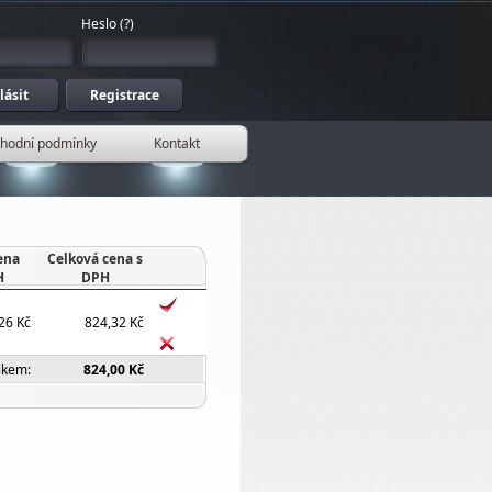
Heslo
(
?
)
hodní podmínky
Kontakt
ena
Celková cena s
H
DPH
26 Kč
824,32 Kč
lkem:
824,00 Kč