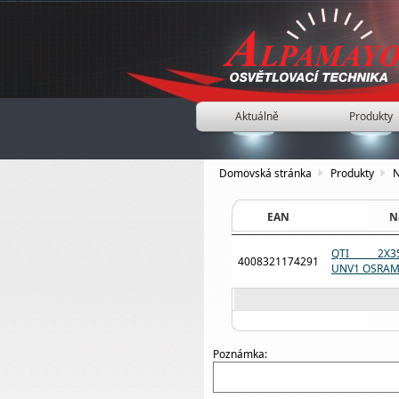
Aktuálně
Produkty
Domovská stránka
Produkty
N
EAN
N
QTI 2X35/4
4008321174291
UNV1 OSRA
Poznámka: