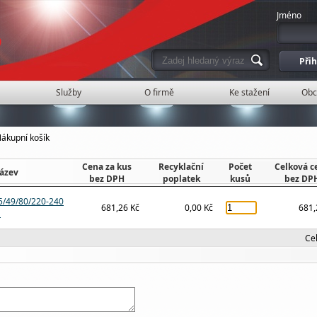
Jméno
Služby
O firmě
Ke stažení
Obc
ákupní košík
Cena za kus
Recyklační
Počet
Celková c
ázev
bez DPH
poplatek
kusů
bez DP
9/80/220-240
681,26 Kč
0,00 Kč
681,
M
Ce