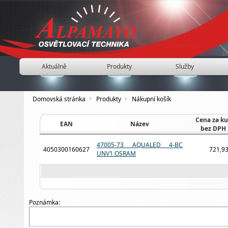
Aktuálně
Produkty
Služby
Domovská stránka
Produkty
Nákupní košík
Cena za ku
EAN
Název
bez DPH
47005-73 AQUALED 4-BC
4050300160627
721,93
UNV1 OSRAM
Poznámka: