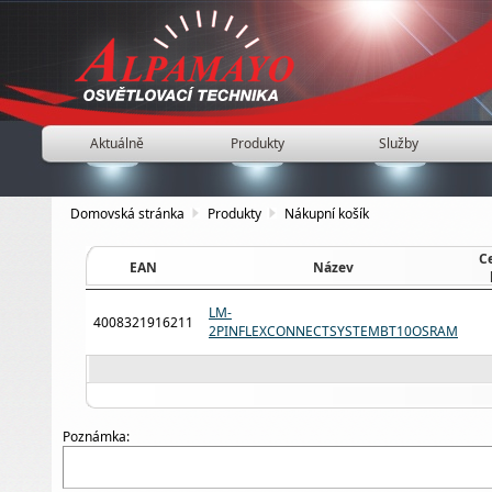
Aktuálně
Produkty
Služby
Domovská stránka
Produkty
Nákupní košík
C
EAN
Název
LM-
4008321916211
2PINFLEXCONNECTSYSTEMBT10OSRAM
Poznámka: