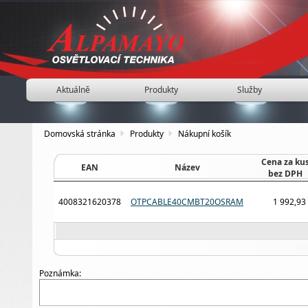
Aktuálně
Produkty
Služby
Domovská stránka
Produkty
Nákupní košík
Cena za ku
EAN
Název
bez DPH
4008321620378
OTPCABLE40CMBT20OSRAM
1 992,93
Poznámka: