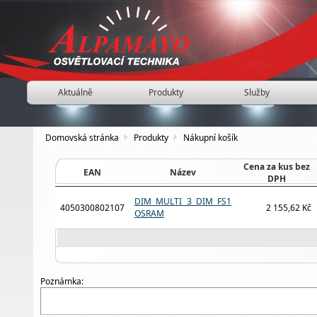
Aktuálně
Produkty
Služby
Domovská stránka
Produkty
Nákupní košík
Cena za kus bez
EAN
Název
DPH
DIM MULTI 3 DIM FS1
4050300802107
2 155,62 Kč
OSRAM
Poznámka: