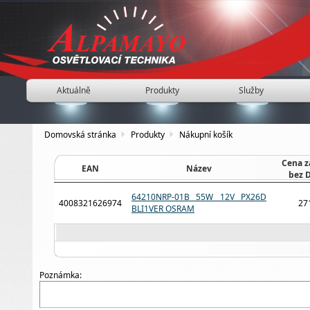
Aktuálně
Produkty
Služby
Domovská stránka
Produkty
Nákupní košík
Cena z
EAN
Název
bez 
64210NRP-01B 55W 12V PX26D
4008321626974
27
BLI1VER OSRAM
Poznámka: