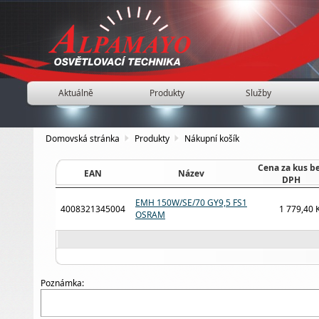
Aktuálně
Produkty
Služby
Domovská stránka
Produkty
Nákupní košík
Cena za kus b
EAN
Název
DPH
EMH 150W/SE/70 GY9,5 FS1
4008321345004
1 779,40 
OSRAM
Poznámka: