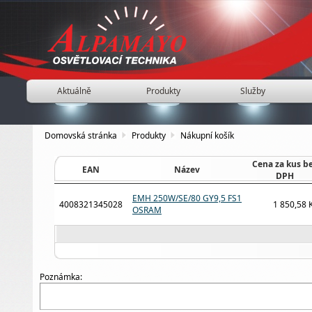
Aktuálně
Produkty
Služby
Domovská stránka
Produkty
Nákupní košík
Cena za kus b
EAN
Název
DPH
EMH 250W/SE/80 GY9,5 FS1
4008321345028
1 850,58 
OSRAM
Poznámka: