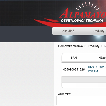
Aktuálně
Produkty
Domovská stránka
Produkty
N
EAN
Náze
HNS S 9W 
4050300941226
OSRAM
Poznámka: