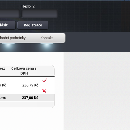
Heslo
(
?
)
hodní podmínky
Kontakt
bez
Celková cena s
DPH
9 Kč
236,79 Kč
kem:
237,00 Kč