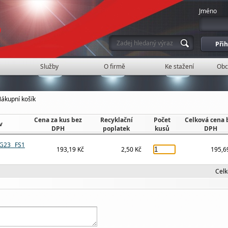
Jméno
Služby
O firmě
Ke stažení
Obc
ákupní košík
Cena za kus bez
Recyklační
Počet
Celková cena 
v
DPH
poplatek
kusů
DPH
G23 FS1
193,19 Kč
2,50 Kč
195,6
Cel