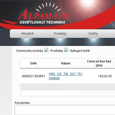
Aktuálně
Produkty
Služby
Domovská stránka
Produkty
Nákupní košík
Cena za kus bez
EAN
Název
DPH
HNS S/E 7W 2G7 FS1
4008321383891
183,02 Kč
OSRAM
Poznámka: