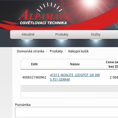
Aktuálně
Produkty
Služby
Domovská stránka
Produkty
Nákupní košík
Cena za
EAN
Název
bez D
41013 NOXLITE LEDSPOT GR 8W
4008321960962
2 084
S FS1 OSRAM
Poznámka: