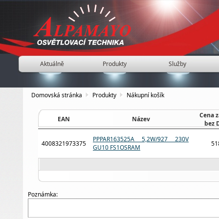
Aktuálně
Produkty
Služby
Domovská stránka
Produkty
Nákupní košík
Cena z
EAN
Název
bez 
PPPAR163525A 5,2W/927 230V
4008321973375
51
GU10 FS1OSRAM
Poznámka: